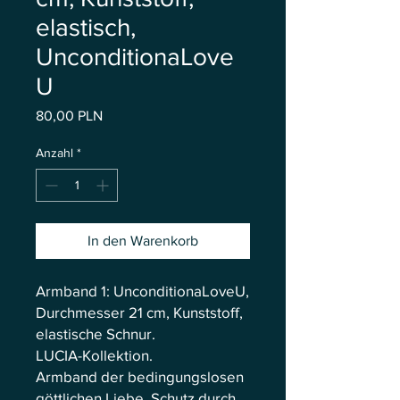
elastisch,
UnconditionaLove
U
Preis
80,00 PLN
Anzahl
*
In den Warenkorb
Armband 1: UnconditionaLoveU,
Durchmesser 21 cm, Kunststoff,
elastische Schnur.
LUCIA-Kollektion.
Armband der bedingungslosen
göttlichen Liebe. Schutz durch