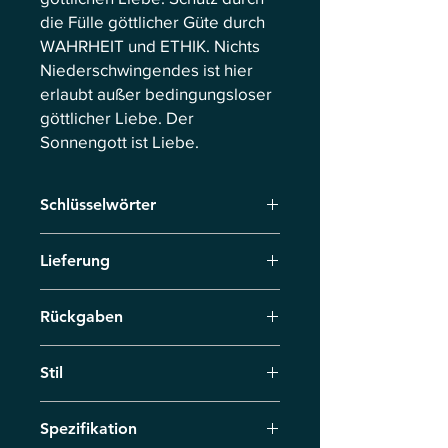
die Fülle göttlicher Güte durch
WAHRHEIT und ETHIK. Nichts
Niederschwingendes ist hier
erlaubt außer bedingungsloser
göttlicher Liebe. Der
Sonnengott ist Liebe.
Schlüsselwörter
Armband
Lieferung
Die Lieferung erfolgt per Spedition
Rückgaben
innerhalb von 7 Werktagen. Bei
Vorbestellungen vereinbaren wir den
Senden Sie das Produkt innerhalb von
Liefertermin individuell.
Stil
14 Tagen zurück. Rückerstattung
innerhalb von 14 Tagen nach Erhalt
Bedingungslose Liebe
der Rücksendung. Die Kosten für die
Spezifikation
Rücksendung trägt der Kunde.