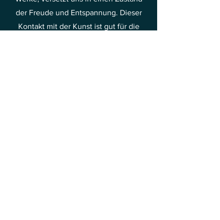
der Freude und Entspannung. Dieser
Kontakt mit der Kunst ist gut für die
psychische Gesundheit und ermöglicht
es, den Alltagssorgen und dem Stress
zu entfliehen. Deshalb lohnt es sich,
Zeit damit zu verbringen, die Schönheit
der Malerei zu entdecken und daraus
Freude und Erleichterung zu schöpfen.
Dies ist eine der Methoden, Ihre
Schwingungen in Richtung Freude und
Glück zu steigern.