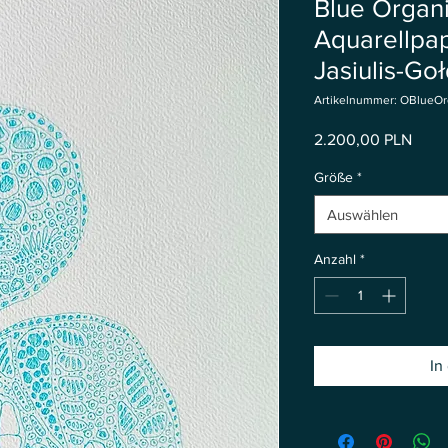
Blue Organi
Aquarellpap
Jasiulis-Go
Artikelnummer: OBlueOr
Preis
2.200,00 PLN
Größe
*
Auswählen
Anzahl
*
In