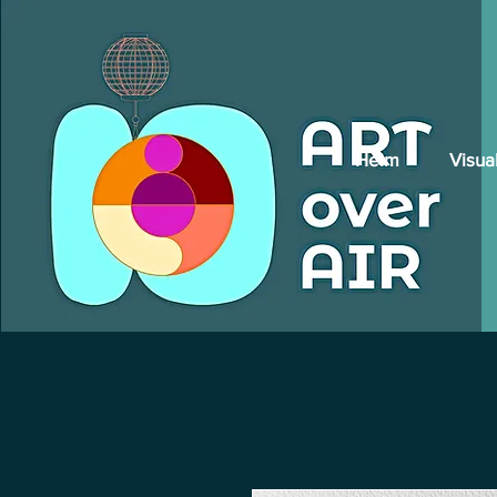
Heim
Visua