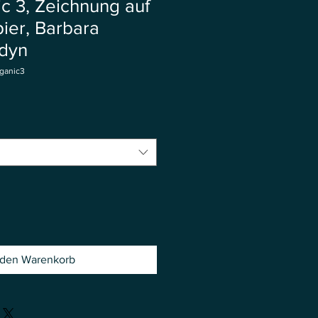
c 3, Zeichnung auf
ier, Barbara
łdyn
ganic3
 den Warenkorb