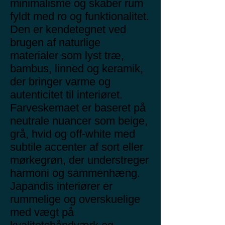
minimalisme og skaber rum
fyldt med ro og funktionalitet.
Den er kendetegnet ved
brugen af naturlige
materialer som lyst træ,
bambus, linned og keramik,
der bringer varme og
autenticitet til interiøret.
Farveskemaet er baseret på
neutrale nuancer som beige,
grå, hvid og off-white med
subtile accenter af sort eller
mørkegrøn, der understreger
harmoni og sammenhæng.
Japandis interiører er
rummelige og overskuelige
med vægt på