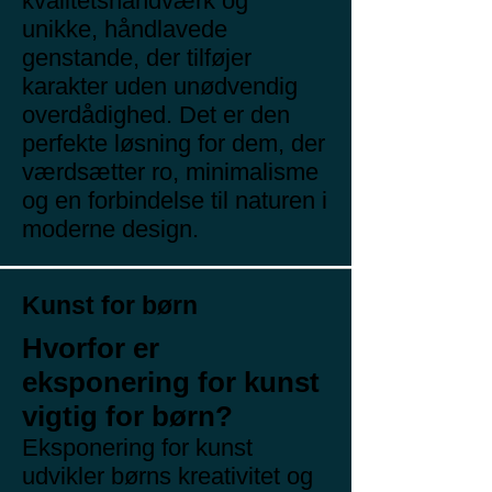
kvalitetshåndværk og
unikke, håndlavede
genstande, der tilføjer
karakter uden unødvendig
overdådighed. Det er den
perfekte løsning for dem, der
værdsætter ro, minimalisme
og en forbindelse til naturen i
moderne design.
Kunst for børn
Hvorfor er
eksponering for kunst
vigtig for børn?
Eksponering for kunst
udvikler børns kreativitet og