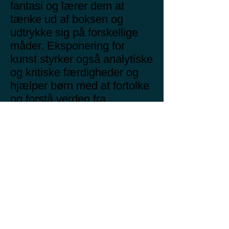
fantasi og lærer dem at
tænke ud af boksen og
udtrykke sig på forskellige
måder. Eksponering for
kunst styrker også analytiske
og kritiske færdigheder og
hjælper børn med at fortolke
og forstå verden fra
forskellige perspektiver.
Gennem kunst udvikler børn
æstetisk følsomhed og en
påskønnelse af skønhed,
hvilket beriger deres
følelsesmæssige og
kulturelle liv. Det er også en
fremragende måde at udvikle
manuelle færdigheder og