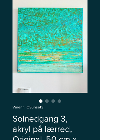
Varenr.: OSunset3
Solnedgang 3,
akryl på lærred,
Original, 50 cm x