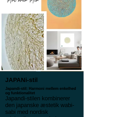
JAPANi-stil
Japandi-stil: Harmoni mellem enkelhed
og funktionalitet
Japandi-stilen kombinerer
den japanske æstetik wabi-
sabi med nordisk