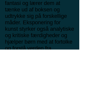
fantasi og lærer dem at
tænke ud af boksen og
udtrykke sig på forskellige
måder. Eksponering for
kunst styrker også analytiske
og kritiske færdigheder og
hjælper børn med at fortolke
og forstå verden fra
forskellige perspektiver.
Gennem kunst udvikler børn
æstetisk følsomhed og en
påskønnelse af skønhed,
hvilket beriger deres
følelsesmæssige og
kulturelle liv. Det er også en
fremragende måde at udvikle
manuelle færdigheder og