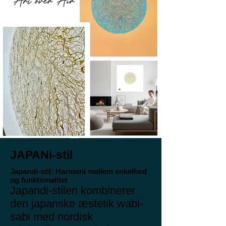
JAPANi-stil
Japandi-stil: Harmoni mellem enkelhed
og funktionalitet
Japandi-stilen kombinerer
den japanske æstetik wabi-
sabi med nordisk