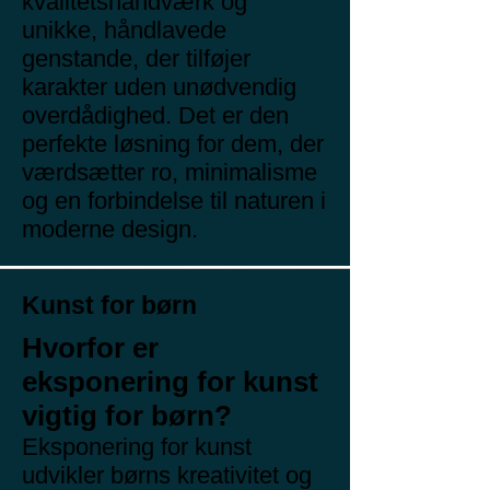
kvalitetshåndværk og
unikke, håndlavede
genstande, der tilføjer
karakter uden unødvendig
overdådighed. Det er den
perfekte løsning for dem, der
værdsætter ro, minimalisme
og en forbindelse til naturen i
moderne design.
Kunst for børn
Hvorfor er
eksponering for kunst
vigtig for børn?
Eksponering for kunst
udvikler børns kreativitet og