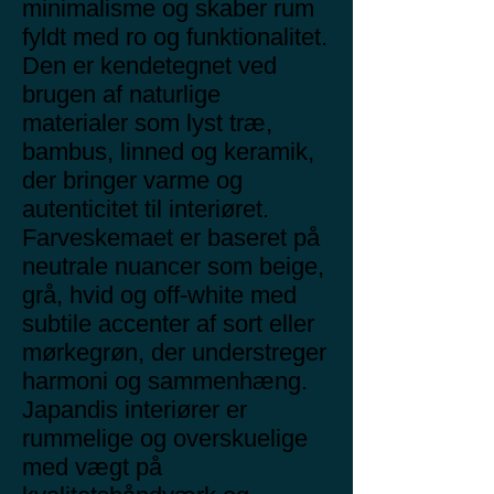
minimalisme og skaber rum
fyldt med ro og funktionalitet.
Den er kendetegnet ved
brugen af naturlige
materialer som lyst træ,
bambus, linned og keramik,
der bringer varme og
autenticitet til interiøret.
Farveskemaet er baseret på
neutrale nuancer som beige,
grå, hvid og off-white med
subtile accenter af sort eller
mørkegrøn, der understreger
harmoni og sammenhæng.
Japandis interiører er
rummelige og overskuelige
med vægt på