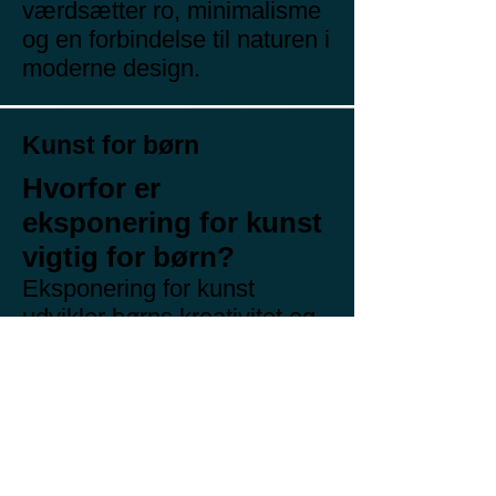
værdsætter ro, minimalisme
og en forbindelse til naturen i
moderne design.
Kunst for børn
Hvorfor er
eksponering for kunst
vigtig for børn?
Eksponering for kunst
udvikler børns kreativitet og
fantasi og lærer dem at
tænke ud af boksen og
udtrykke sig på forskellige
måder. Eksponering for
kunst styrker også analytiske
og kritiske færdigheder og