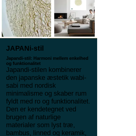
JAPANi-stil
Japandi-stil: Harmoni mellem enkelhed
og funktionalitet
Japandi-stilen kombinerer
den japanske æstetik wabi-
sabi med nordisk
minimalisme og skaber rum
fyldt med ro og funktionalitet.
Den er kendetegnet ved
brugen af naturlige
materialer som lyst træ,
bambus, linned og keramik,