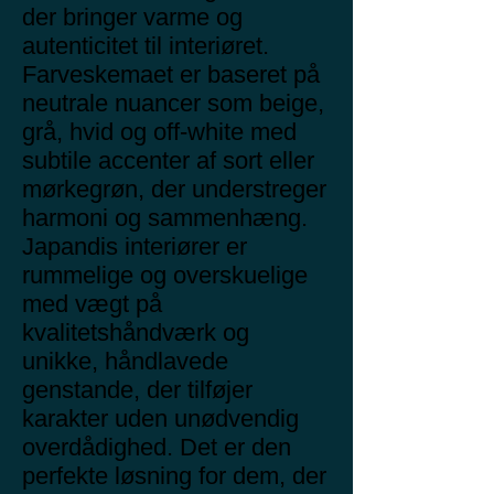
der bringer varme og
autenticitet til interiøret.
Farveskemaet er baseret på
neutrale nuancer som beige,
grå, hvid og off-white med
subtile accenter af sort eller
mørkegrøn, der understreger
harmoni og sammenhæng.
Japandis interiører er
rummelige og overskuelige
med vægt på
kvalitetshåndværk og
unikke, håndlavede
genstande, der tilføjer
karakter uden unødvendig
overdådighed. Det er den
perfekte løsning for dem, der