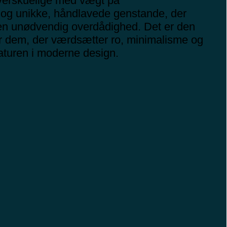
verskuelige med vægt på
 og unikke, håndlavede genstande, der
uden unødvendig overdådighed. Det er den
or dem, der værdsætter ro, minimalisme og
naturen i moderne design.