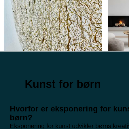
Kunst for børn
Hvorfor er eksponering for kuns
børn?
Eksponering for kunst udvikler børns kreativ