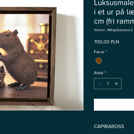
Luksusmaler
i et ur på 
cm (fri ram
Varenr.: MKapibarossa 2
Pris
700,00 PLN
Farve
*
Antal
*
CAPIBAROSS