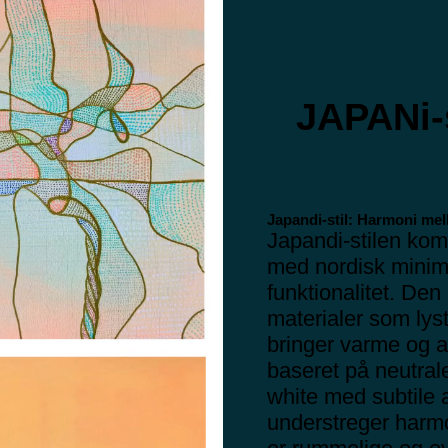
JAPANi-s
Japandi-stil: Harmoni mel
Japandi-stilen kom
med nordisk minim
funktionalitet. Den
materialer som lys
bringer varme og au
baseret på neutral
white med subtile a
understreger harm