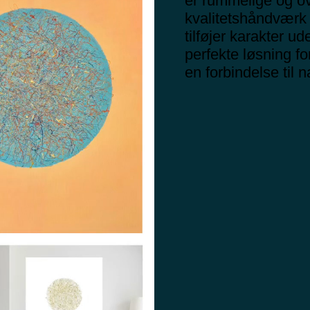
er rummelige og o
kvalitetshåndværk
tilføjer karakter 
perfekte løsning f
en forbindelse til 