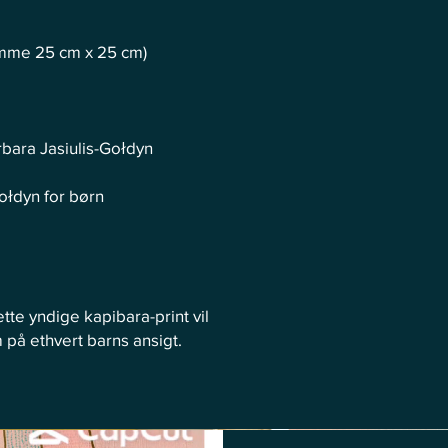
amme 25 cm x 25 cm)
rbara Jasiulis-Gołdyn
Gołdyn for børn
ette yndige kapibara-print vil
 på ethvert barns ansigt.