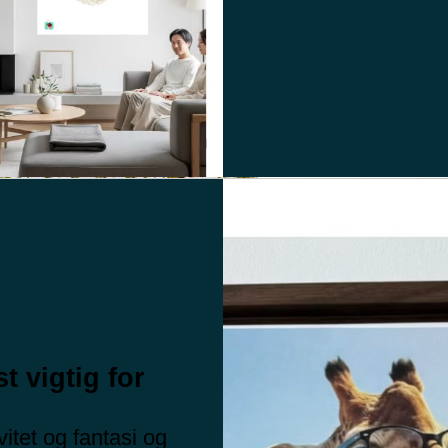
t vigtig for
itet og fantasi og