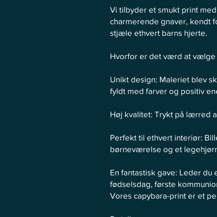
Vi tilbyder et smukt print 
charmerende gnaver, kendt for 
stjæle ethvert barns hjerte.
Hvorfor er det værd at vælge
Unikt design: Maleriet blev s
fyldt med farver og positiv en
Høj kvalitet: Trykt på lærred af
Perfekt til ethvert interiør: B
børneværelse og et legehjør
En fantastisk gave: Leder du e
fødselsdag, første kommunion
Vores capybara-print er et per