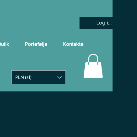
Log ind
utik
Portefølje
Kontakte
PLN (zł)