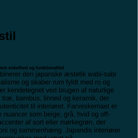
til
lem enkelhed og funktionalitet
binerer den japanske æstetik wabi-sabi
alisme og skaber rum fyldt med ro og
 er kendetegnet ved brugen af naturlige
t træ, bambus, linned og keramik, der
tenticitet til interiøret. Farveskemaet er
e nuancer som beige, grå, hvid og off-
ccenter af sort eller mørkegrøn, der
oni og sammenhæng. Japandis interiører