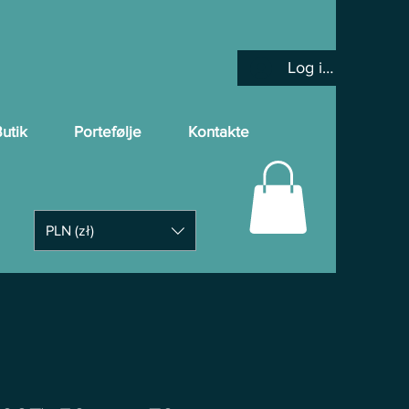
Log ind
utik
Portefølje
Kontakte
PLN (zł)