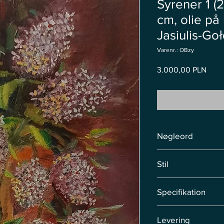
Syrener 1 (
cm, olie på
Jasiulis-Go
Varenr.: OBzy
Pris
3.000,00 PLN
Nøgleord
Lilla, forår, maj
Stil
Realistisk maleri. Lev
Specifikation
Originalt maleri, mål 
Levering