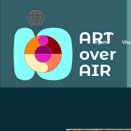
Hjem
Visu