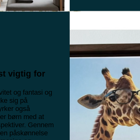
t vigtig for
itet og fantasi og
ke sig på
yrker også
per børn med at
erspektiver. Gennem
g en påskønnelse