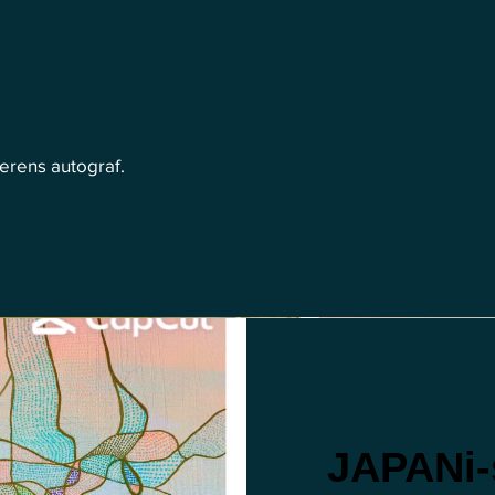
erens autograf.
JAPANi-s