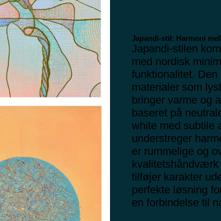
Japandi-stil: Harmoni mel
Japandi-stilen kom
med nordisk minim
funktionalitet. Den
materialer som lys
bringer varme og au
baseret på neutral
white med subtile a
understreger harm
er rummelige og o
kvalitetshåndværk
tilføjer karakter 
perfekte løsning f
en forbindelse til 