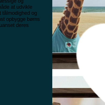
smæssige og
måde at udvikle
t tålmodighed og
nst opbygge børns
 uanset deres