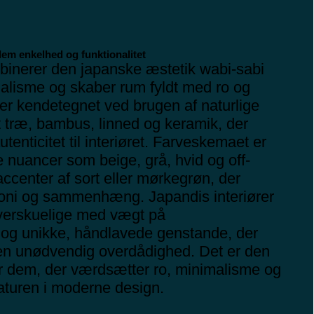
lem enkelhed og funktionalitet
binerer den japanske æstetik wabi-sabi
alisme og skaber rum fyldt med ro og
 er kendetegnet ved brugen af naturlige
t træ, bambus, linned og keramik, der
tenticitet til interiøret. Farveskemaet er
e nuancer som beige, grå, hvid og off-
ccenter af sort eller mørkegrøn, der
oni og sammenhæng. Japandis interiører
verskuelige med vægt på
 og unikke, håndlavede genstande, der
uden unødvendig overdådighed. Det er den
or dem, der værdsætter ro, minimalisme og
naturen i moderne design.