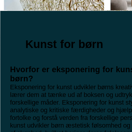
Kunst for børn
Hvorfor er eksponering for kuns
børn?
Eksponering for kunst udvikler børns kreativ
lærer dem at tænke ud af boksen og udtryk
forskellige måder. Eksponering for kunst st
analytiske og kritiske færdigheder og hjæl
fortolke og forstå verden fra forskellige p
kunst udvikler børn æstetisk følsomhed o