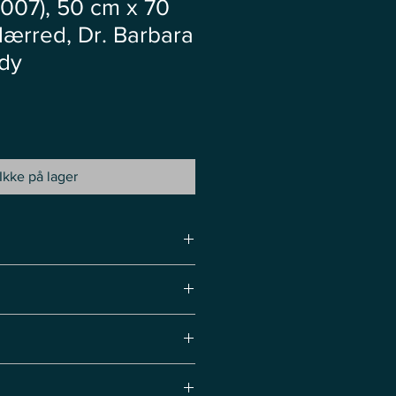
2007), 50 cm x 70
 lærred, Dr. Barbara
łdy
Ikke på lager
ende natur.
50 cm x 70 cm, akryl på træ