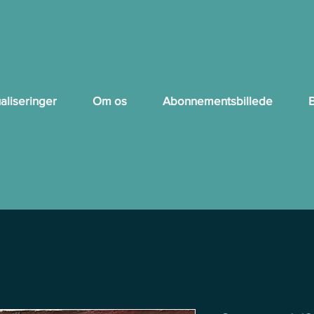
aliseringer
Om os
Abonnementsbillede
B