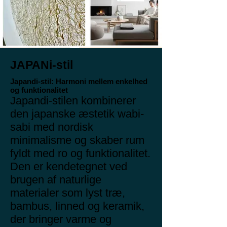
JAPANi-stil
Japandi-stil: Harmoni mellem enkelhed
og funktionalitet
Japandi-stilen kombinerer
den japanske æstetik wabi-
sabi med nordisk
minimalisme og skaber rum
fyldt med ro og funktionalitet.
Den er kendetegnet ved
brugen af naturlige
materialer som lyst træ,
bambus, linned og keramik,
der bringer varme og