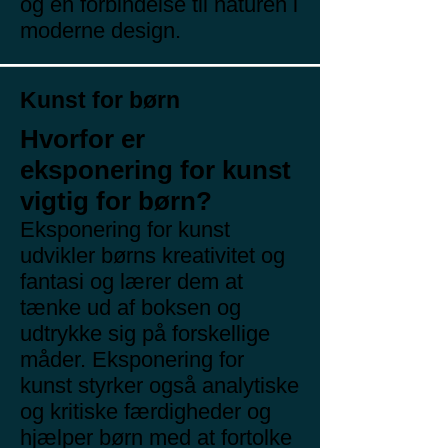
og en forbindelse til naturen i
moderne design.
Kunst for børn
Hvorfor er
eksponering for kunst
vigtig for børn?
Eksponering for kunst
udvikler børns kreativitet og
fantasi og lærer dem at
tænke ud af boksen og
udtrykke sig på forskellige
måder. Eksponering for
kunst styrker også analytiske
og kritiske færdigheder og
hjælper børn med at fortolke