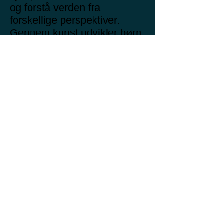
og forstå verden fra
forskellige perspektiver.
Gennem kunst udvikler børn
æstetisk følsomhed og en
påskønnelse af skønhed,
hvilket beriger deres
følelsesmæssige og
kulturelle liv. Det er også en
fremragende måde at udvikle
manuelle færdigheder og
koordination samt
tålmodighed og præcision.
Endelig kan eksponering for
kunst opbygge børns
selvtillid og give dem en
følelse af succes, uanset
deres naturlige