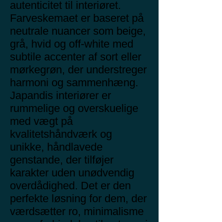
autenticitet til interiøret.
Farveskemaet er baseret på
neutrale nuancer som beige,
grå, hvid og off-white med
subtile accenter af sort eller
mørkegrøn, der understreger
harmoni og sammenhæng.
Japandis interiører er
rummelige og overskuelige
med vægt på
kvalitetshåndværk og
unikke, håndlavede
genstande, der tilføjer
karakter uden unødvendig
overdådighed. Det er den
perfekte løsning for dem, der
værdsætter ro, minimalisme