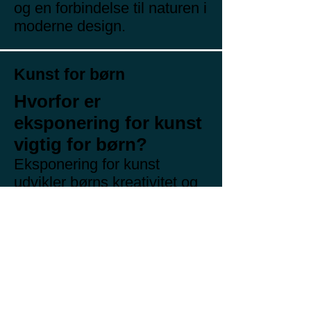
og en forbindelse til naturen i
moderne design.
Kunst for børn
Hvorfor er
eksponering for kunst
vigtig for børn?
Eksponering for kunst
udvikler børns kreativitet og
fantasi og lærer dem at
tænke ud af boksen og
udtrykke sig på forskellige
måder. Eksponering for
kunst styrker også analytiske
og kritiske færdigheder og
hjælper børn med at fortolke