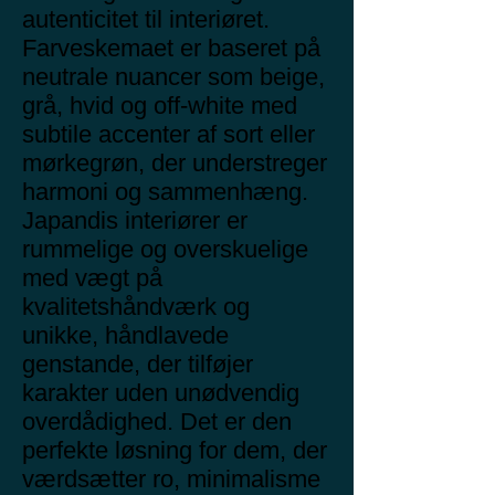
autenticitet til interiøret.
Farveskemaet er baseret på
neutrale nuancer som beige,
grå, hvid og off-white med
subtile accenter af sort eller
mørkegrøn, der understreger
harmoni og sammenhæng.
Japandis interiører er
rummelige og overskuelige
med vægt på
kvalitetshåndværk og
unikke, håndlavede
genstande, der tilføjer
karakter uden unødvendig
overdådighed. Det er den
perfekte løsning for dem, der
værdsætter ro, minimalisme