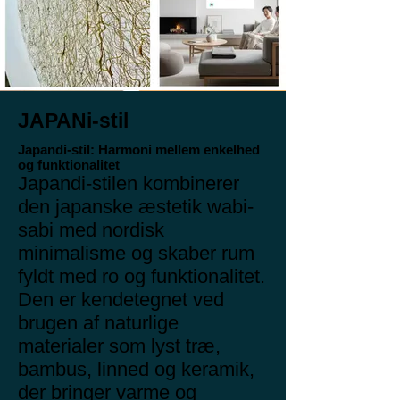
JAPANi-stil
Japandi-stil: Harmoni mellem enkelhed
og funktionalitet
Japandi-stilen kombinerer
den japanske æstetik wabi-
sabi med nordisk
minimalisme og skaber rum
fyldt med ro og funktionalitet.
Den er kendetegnet ved
brugen af naturlige
materialer som lyst træ,
bambus, linned og keramik,
der bringer varme og