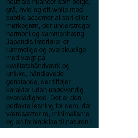
neutrale nuancer som beige,
grå, hvid og off-white med
subtile accenter af sort eller
mørkegrøn, der understreger
harmoni og sammenhæng.
Japandis interiører er
rummelige og overskuelige
med vægt på
kvalitetshåndværk og
unikke, håndlavede
genstande, der tilføjer
karakter uden unødvendig
overdådighed. Det er den
perfekte løsning for dem, der
værdsætter ro, minimalisme
og en forbindelse til naturen i
moderne design.