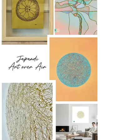
Tak, undskyld og sætter pris på det.
Han brugte lang tid på at lære ordet
"Undskyld", men med hjælp fra Giraffe
Gafa fungerer garderoben allerede.
Siababadabada.