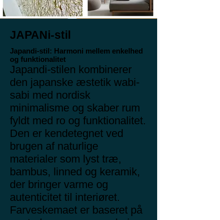
JAPANi-stil
Japandi-stil: Harmoni mellem enkelhed
og funktionalitet
Japandi-stilen kombinerer
den japanske æstetik wabi-
sabi med nordisk
minimalisme og skaber rum
fyldt med ro og funktionalitet.
Den er kendetegnet ved
brugen af naturlige
materialer som lyst træ,
bambus, linned og keramik,
der bringer varme og
autenticitet til interiøret.
Farveskemaet er baseret på