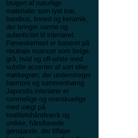
brugen af naturlige
materialer som lyst træ,
bambus, linned og keramik,
der bringer varme og
autenticitet til interiøret.
Farveskemaet er baseret på
neutrale nuancer som beige,
grå, hvid og off-white med
subtile accenter af sort eller
mørkegrøn, der understreger
harmoni og sammenhæng.
Japandis interiører er
rummelige og overskuelige
med vægt på
kvalitetshåndværk og
unikke, håndlavede
genstande, der tilføjer