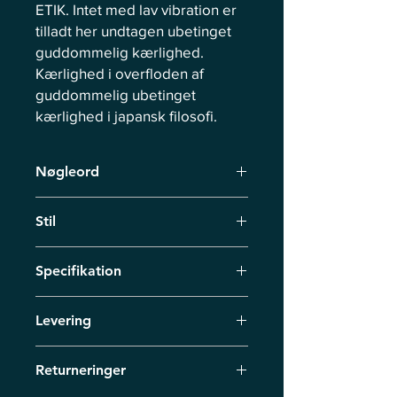
ETIK. Intet med lav vibration er
tilladt her undtagen ubetinget
guddommelig kærlighed.
Kærlighed i overfloden af
guddommelig ubetinget
kærlighed i japansk filosofi.
Nøgleord
Løveporten, Japandi, Sandhed,
Stil
Ubetinget kærlighed, Guld, Overflod,
Rigdom
Energimaleri der tiltrækker overflod,
Specifikation
rigdom, balance i at give og tage,
ansvar og frihed; abstrakt
Originalt maleri, mål 20 cm x 20 cm,
ekspressionisme, konceptualisme,
Levering
akryl på lærred.
samtidsmaleri, geometri, symbolisme,
meditativ maleri, løveporten 888
Levering via kurér inden for 7
Returneringer
hverdage. Ved forudbestillinger aftaler
vi leveringsdatoen individuelt.