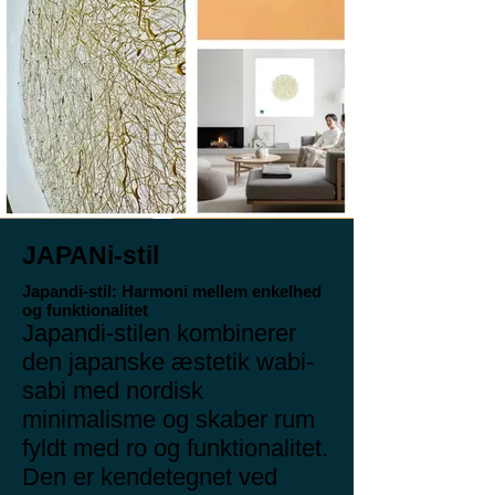
JAPANi-stil
Japandi-stil: Harmoni mellem enkelhed
og funktionalitet
Japandi-stilen kombinerer
den japanske æstetik wabi-
sabi med nordisk
minimalisme og skaber rum
fyldt med ro og funktionalitet.
Den er kendetegnet ved