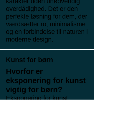
karakter uden unødvendig
overdådighed. Det er den
perfekte løsning for dem, der
værdsætter ro, minimalisme
og en forbindelse til naturen i
moderne design.
Kunst for børn
Hvorfor er
eksponering for kunst
vigtig for børn?
Eksponering for kunst
udvikler børns kreativitet og
fantasi og lærer dem at
tænke ud af boksen og
udtrykke sig på forskellige