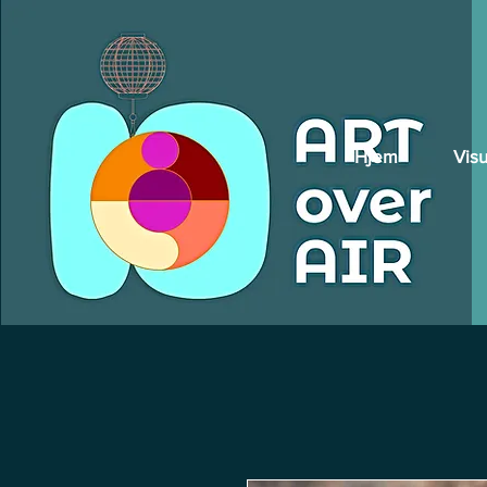
Hjem
Visu