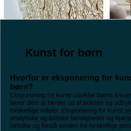
Kunst for børn
Hvorfor er eksponering for kuns
børn?
Eksponering for kunst udvikler børns kreativ
lærer dem at tænke ud af boksen og udtryk
forskellige måder. Eksponering for kunst st
analytiske og kritiske færdigheder og hjæl
fortolke og forstå verden fra forskellige p