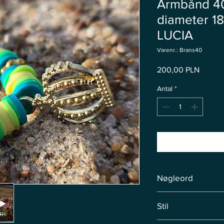
Armbånd 4
diameter 18 
LUCIA
Varenr.: Brans40
Pris
200,00 PLN
Antal
*
Nøgleord
Armbånd
Stil