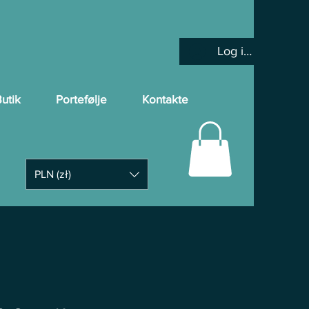
Log ind
utik
Portefølje
Kontakte
PLN (zł)