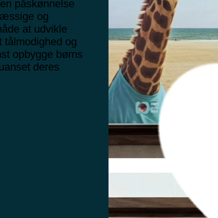
g en påskønnelse
smæssige og
måde at udvikle
t tålmodighed og
nst opbygge børns
 uanset deres