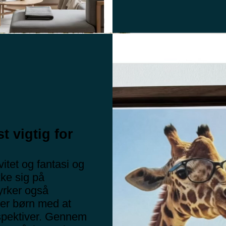
t vigtig for
itet og fantasi og
ke sig på
yrker også
per børn med at
erspektiver. Gennem