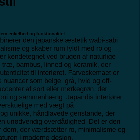
til
lem enkelhed og funktionalitet
binerer den japanske æstetik wabi-sabi
alisme og skaber rum fyldt med ro og
 er kendetegnet ved brugen af naturlige
t træ, bambus, linned og keramik, der
tenticitet til interiøret. Farveskemaet er
e nuancer som beige, grå, hvid og off-
ccenter af sort eller mørkegrøn, der
oni og sammenhæng. Japandis interiører
verskuelige med vægt på
 og unikke, håndlavede genstande, der
uden unødvendig overdådighed. Det er den
or dem, der værdsætter ro, minimalisme og
naturen i moderne design.