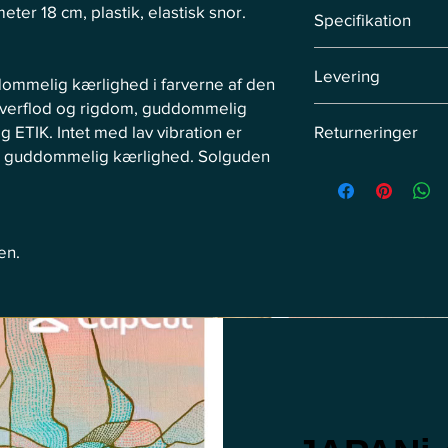
LUCIA LUX Edition Kol
er 18 cm, plastik, elastisk snor.
Specifikation
Omkreds: 18 cm, genn
Levering
ommelig kærlighed i farverne af den
 overflod og rigdom, guddommelig
Levering via kurér in
IK. Intet med lav vibration er
Returneringer
forudbestillinger aftal
get guddommelig kærlighed. Solguden
Returner produktet in
14 dage efter modtage
Returforsendelse bet
en.