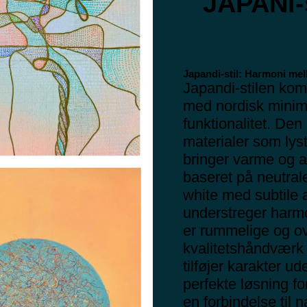
JAPANi-s
Japandi-stil: Harmoni mel
Japandi-stilen kom
med nordisk minim
funktionalitet. Den
materialer som lys
bringer varme og au
baseret på neutral
white med subtile a
understreger harm
er rummelige og o
kvalitetshåndværk
tilføjer karakter 
perfekte løsning f
en forbindelse til 