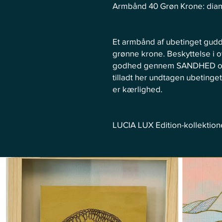
Armbånd 40 Grøn Krone: diamet
Et armbånd af ubetinget gudd
grønne krone. Beskyttelse i
godhed gennem SANDHED og ET
tilladt her undtagen ubetin
er kærlighed.
LUCIA LUX Edition-kollektion