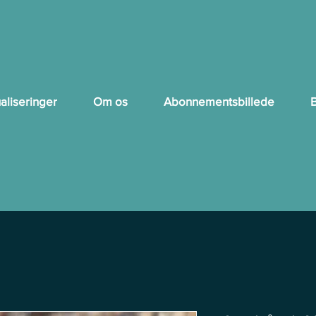
aliseringer
Om os
Abonnementsbillede
B