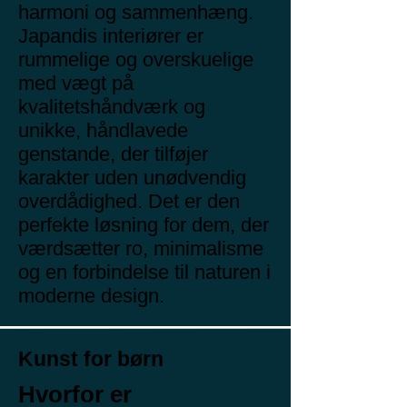
harmoni og sammenhæng.
Japandis interiører er
rummelige og overskuelige
med vægt på
kvalitetshåndværk og
unikke, håndlavede
genstande, der tilføjer
karakter uden unødvendig
overdådighed. Det er den
perfekte løsning for dem, der
værdsætter ro, minimalisme
og en forbindelse til naturen i
moderne design.
Kunst for børn
Hvorfor er