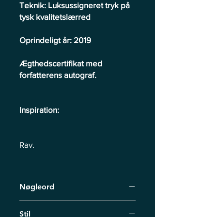
Teknik: Luksussigneret tryk på
tysk kvalitetslærred
Oprindeligt år: 2019
Ægthedscertifikat med
forfatterens autograf.
Inspiration:
Rav.
Nøgleord
Mystisk skov, koralrev, energitråde,
Stil
kaosorden, mystik, strand,