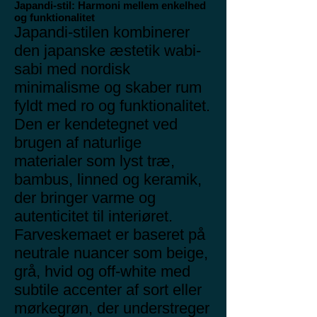
Japandi-stil: Harmoni mellem enkelhed
og funktionalitet
Japandi-stilen kombinerer
den japanske æstetik wabi-
sabi med nordisk
minimalisme og skaber rum
fyldt med ro og funktionalitet.
Den er kendetegnet ved
brugen af naturlige
materialer som lyst træ,
bambus, linned og keramik,
der bringer varme og
autenticitet til interiøret.
Farveskemaet er baseret på
neutrale nuancer som beige,
grå, hvid og off-white med
subtile accenter af sort eller
mørkegrøn, der understreger