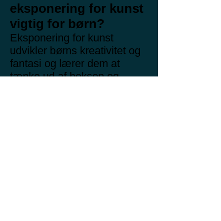
eksponering for kunst
vigtig for børn?
Eksponering for kunst
udvikler børns kreativitet og
fantasi og lærer dem at
tænke ud af boksen og
udtrykke sig på forskellige
måder. Eksponering for
kunst styrker også analytiske
og kritiske færdigheder og
hjælper børn med at fortolke
og forstå verden fra
forskellige perspektiver.
Gennem kunst udvikler børn
æstetisk følsomhed og en
påskønnelse af skønhed,
hvilket beriger deres