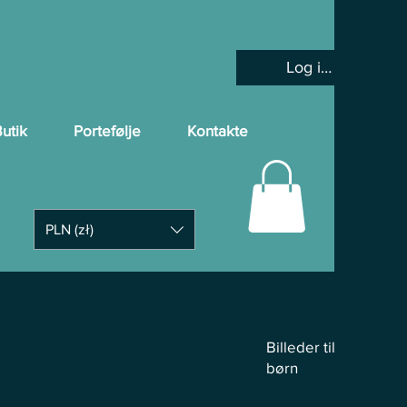
Log ind
utik
Portefølje
Kontakte
PLN (zł)
Billeder til
børn